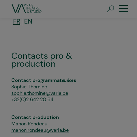
Aller
au
contenu
principal
FR
EN
Contacts pro &
production
Contact programmateur·ices
Sophie Thomine
sophie.thomine@varia.be
+32(0)2 642 20 64
Contact production
Manon Rondeau
manon.rondeau@varia.be