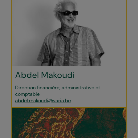
Abdel Makoudi
Direction financière, administrative et
comptable
abdel.makoudi@varia.be