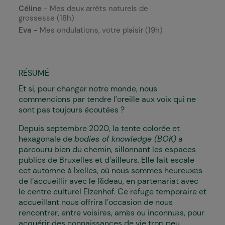
Céline
- Mes deux arrêts naturels de
grossesse (18h)
Eva -
Mes ondulations, votre plaisir (19h)
RÉSUMÉ
Et si, pour changer notre monde, nous
commencions par tendre l’oreille aux voix qui ne
sont pas toujours écoutées ?
Depuis septembre 2020, la tente colorée et
hexagonale de
bodies of knowledge (BOK)
a
parcouru bien du chemin, sillonnant les espaces
publics de Bruxelles et d’ailleurs. Elle fait escale
cet automne à Ixelles, où nous sommes heureux·ses
de l’accueillir avec le Rideau, en partenariat avec
le centre culturel Elzenhof. Ce refuge temporaire et
accueillant nous offrira l’occasion de nous
rencontrer, entre voisin·es, ami·es ou inconnu·es, pour
acquérir des connaissances de vie trop peu