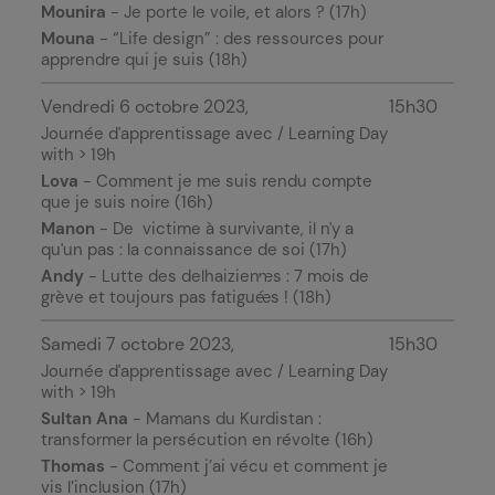
Mounira
- Je porte le voile, et alors ? (17h)
Mouna
- “Life design” : des ressources pour
apprendre qui je suis (18h)
Vendredi 6 octobre 2023
15h30
Journée d'apprentissage avec / Learning Day
with > 19h
Lova
- Comment je me suis rendu compte
que je suis noire (16h)
Manon
- De victime à survivante, il n'y a
qu'un pas : la connaissance de soi (17h)
Andy
- Lutte des delhaizien·nes : 7 mois de
grève et toujours pas fatigué·es ! (18h)
Samedi 7 octobre 2023
15h30
Journée d'apprentissage avec / Learning Day
with > 19h
Sultan Ana
- Mamans du Kurdistan :
transformer la persécution en révolte (16h)
Thomas
- Comment j’ai vécu et comment je
vis l’inclusion (17h)