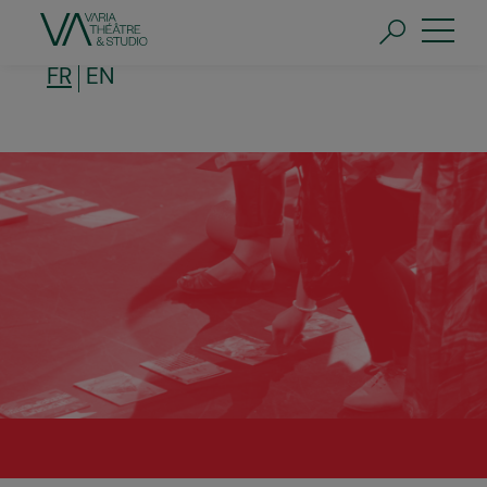
Aller
au
contenu
principal
FR
EN