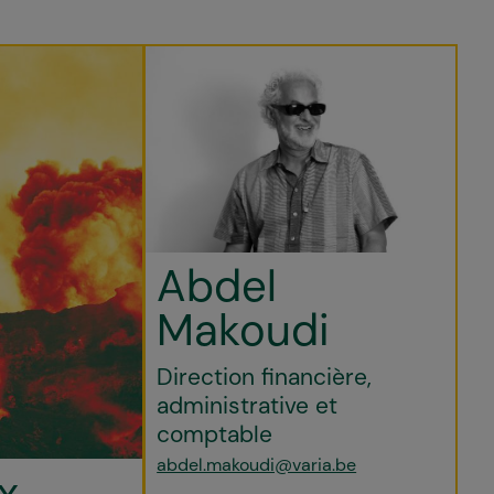
Abdel
Makoudi
Direction financière,
administrative et
comptable
abdel.makoudi@varia.be
x