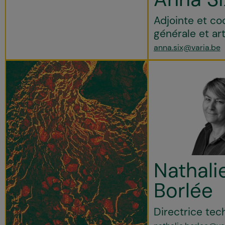
Adjointe et co
générale et ar
anna.six@varia.be
Nathali
Borlée
Directrice tec