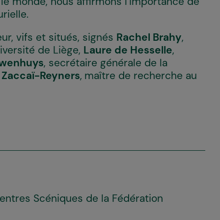
t le monde, nous affirmons l’importance de
rielle.
r, vifs et situés, signés
Rachel Brahy
,
iversité de Liège,
Laure de Hesselle
,
uwenhuys
, secrétaire générale de la
 Zaccaï-Reyners
,
maître de recherche au
Centres Scéniques de la Fédération