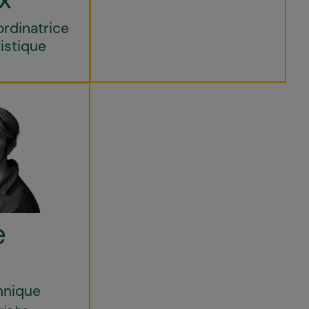
ordinatrice
tistique
e
hnique