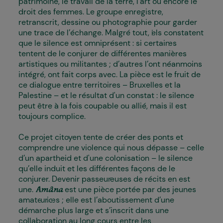
patrimoine, le travail de la terre, l’art ou encore le
droit des femmes. Le groupe enregistre,
retranscrit, dessine ou photographie pour garder
une trace de l’échange. Malgré tout, i·els constatent
que le silence est omniprésent : si certain·es
tentent de le conjurer de différentes manières
artistiques ou militantes ; d’autres l’ont néanmoins
intégré, ont fait corps avec. La pièce est le fruit de
ce dialogue entre territoires – Bruxelles et la
Palestine – et le résultat d'un constat : le silence
peut être à la fois coupable ou allié, mais il est
toujours complice.
Ce projet citoyen tente de créer des ponts et
comprendre une violence qui nous dépasse – celle
d’un apartheid
et d'une colonisation
– le silence
qu’elle induit et les différentes façons de le
conjurer. Devenir passeur·euses de récits en est
une.
est une pièce portée par des jeunes
Amâna
amateur·ices ; elle est l’aboutissement d’une
démarche plus large et s’inscrit dans une
collaboration au long cours entre les