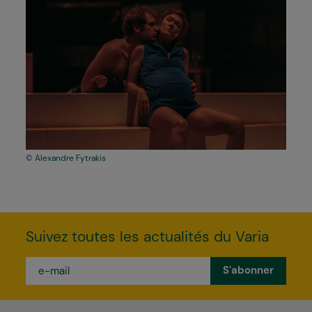
Alexandre Fytrakis
Suivez toutes les actualités du Varia
e-
mail
*