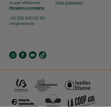
ou par téléphone
Infos pratiques
Horaires complets
+32 (0)2 640 35 50
info@varia.be