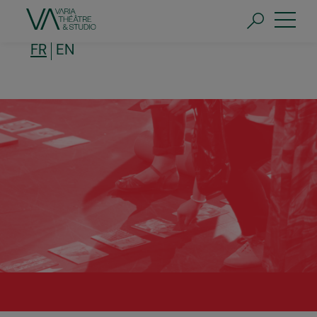
Aller
au
contenu
principal
FR
EN