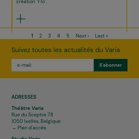
création "Flo".
Pagination
Page
1
Page
2
Page
3
Page
4
Page
5
Page
Next ›
Dernière
Last »
courante
suivante
page
Suivez toutes les actualités du Varia
e-
mail
*
ADRESSES
Théâtre Varia
Rue du Sceptre 78
1050 Ixelles, Belgique
→ Plan d'accès
Studio Varia