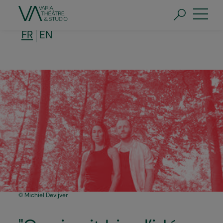
Aller
au
contenu
principal
FR
EN
Michiel Devijver