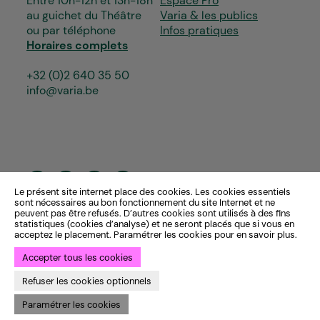
Entre 10h-12h et 13h-18h
Espace Pro
au guichet du Théâtre
Varia & les publics
ou par téléphone
Infos pratiques
Horaires complets
+32 (0)2 640 35 50
info@varia.be
Le présent site internet place des cookies. Les cookies essentiels
sont nécessaires au bon fonctionnement du site Internet et ne
peuvent pas être refusés. D’autres cookies sont utilisés à des fins
statistiques (cookies d’analyse) et ne seront placés que si vous en
acceptez le placement. Paramétrer les cookies pour en savoir plus.
Accepter tous les cookies
Refuser les cookies optionnels
Paramétrer les cookies