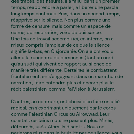
des traces, des fissures. Il a fallu, dans un premier
temps, réapprendre à parler, à libérer une parole
longtemps contenue. Puis, dans un second temps,
réapprivoiser le silence. Non plus comme une
forme de censure, mais comme un espace de
calme, de respiration, voire de puissance.
Une fois ce travail accompli ici, en interne, on a
mieux compris l’ampleur de ce que le silence
signifie là-bas, en Cisjordanie. On a alors voulu
aller à la rencontre de personnes (tant au nord
qu’au sud) qui vivent ce rapport au silence de
manière très différente. Certain·es le combattent
frontalement, en s’engageant dans un marathon de
narration , faire entendre plus et encore plus le
récit palestinien, comme PalVision à Jérusalem.
D’autres, au contraire, ont choisi d’en faire un allié
radical, en s’exprimant uniquement par le corps,
comme Palestinian Circus ou Alrowwad. Leur
constat : certains mots ne passent plus. Minés,
détournés, usés. Alors ils disent : « Nous ne
parlerons plus dans le bruit. Et par ce silence, vous