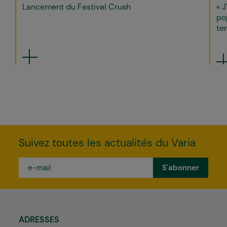
Lancement du Festival Crush
« J
po
ter
Suivez toutes les actualités du Varia
e-
mail
*
ADRESSES