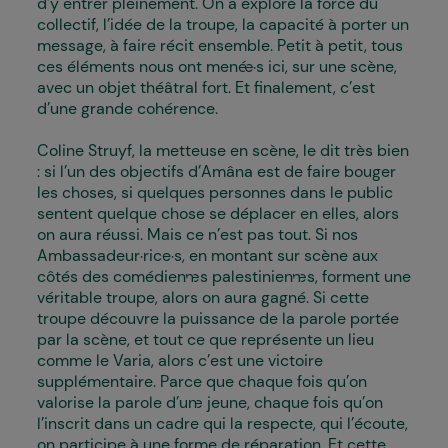
d’y entrer pleinement. On a exploré la force du
collectif, l’idée de la troupe, la capacité à porter un
message, à faire récit ensemble. Petit à petit, tous
ces éléments nous ont mené·e·s ici, sur une scène,
avec un objet théâtral fort. Et finalement, c’est
d’une grande cohérence.
Coline Struyf, la metteuse en scène, le dit très bien
: si l’un des objectifs d’Amâna est de faire bouger
les choses, si quelques personnes dans le public
sentent quelque chose se déplacer en elles, alors
on aura réussi. Mais ce n’est pas tout. Si nos
Ambassadeur·rice·s, en montant sur scène aux
côtés des comédien·nes palestinien·nes, forment une
véritable troupe, alors on aura gagné. Si cette
troupe découvre la puissance de la parole portée
par la scène, et tout ce que représente un lieu
comme le Varia, alors c’est une victoire
supplémentaire. Parce que chaque fois qu’on
valorise la parole d’un·e jeune, chaque fois qu’on
l’inscrit dans un cadre qui la respecte, qui l’écoute,
on participe à une forme de réparation. Et cette