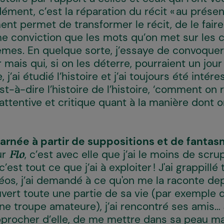
ment, c’est la réparation du récit « au présent 
t permet de transformer le récit, de le fair
intime conviction que les mots qu’on met sur les 
mes. En quelque sorte, j’essaye de convoquer l
 mais qui, si on les déterre, pourraient un jour
’ai étudié l’histoire et j’ai toujours été intér
est-à-dire l’histoire de l’histoire, ‘comment on 
ttentive et critique quant à la manière dont on
incarnée à partir de suppositions et de fantas
ur
, c’est avec elle que j’ai le moins de scru
Flo
st tout ce que j’ai à exploiter ! J'ai grappillé 
éos, j’ai demandé à ce qu'on me la raconte de
ouvert toute une partie de sa vie (par exemple q
 troupe amateure), j’ai rencontré ses amis… J’
pprocher d’elle, de me mettre dans sa peau m