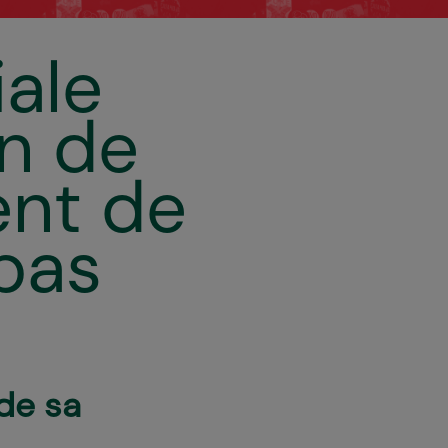
iale
on de
ent de
 bas
de sa