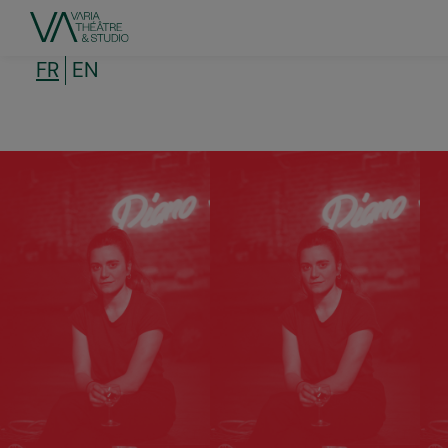
Aller
au
contenu
principal
FR
EN