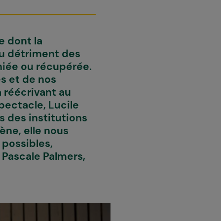
e dont la
au détriment des
 niée ou récupérée.
s et de nos
a réécrivant au
spectacle, Lucile
s des institutions
ène, elle nous
possibles,
 Pascale Palmers,