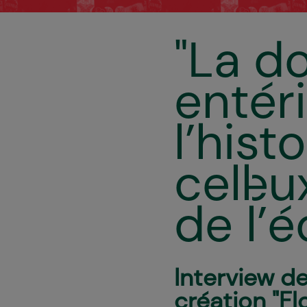
"La d
entér
l’hist
cell·e
de l’é
Interview d
création "Flo