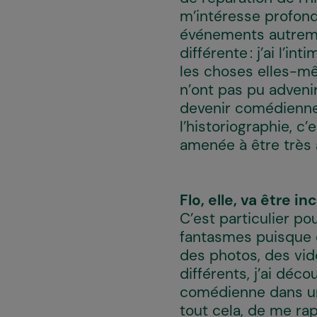
m’intéresse profondé
événements autremen
différente : j’ai l’
les choses elles-mê
n’ont pas pu advenir
devenir comédienne, j
l’historiographie, c’
amenée à être très a
Flo
, elle, va être 
C’est particulier po
fantasmes puisque c’e
des photos, des vid
différents, j’ai déc
comédienne dans une
tout cela, de me ra