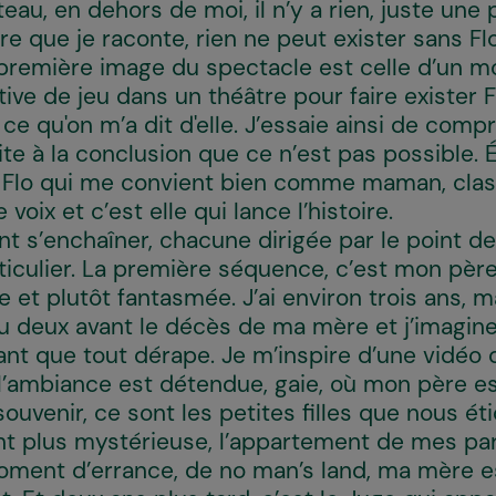
eau, en dehors de moi, il n’y a rien, juste une 
e que je raconte, rien ne peut exister sans Flo,
 La première image du spectacle est celle d’un
ive de jeu dans un théâtre pour faire exister F
ce qu'on m’a dit d'elle. J’essaie ainsi de compr
vite à la conclusion que ce n’est pas possible.
e Flo qui me convient bien comme maman, cla
 voix et c’est elle qui lance l’histoire.
nt s’enchaîner, chacune dirigée par le point d
ticulier. La première séquence, c’est mon père
 et plutôt fantasmée. J’ai environ trois ans, 
ou deux avant le décès de ma mère et j’imagin
avant que tout dérape. Je m’inspire d’une vidé
l’ambiance est détendue, gaie, où mon père es
ouvenir, ce sont les petites filles que nous ét
nt plus mystérieuse, l’appartement de mes pa
ment d’errance, de no man’s land, ma mère e