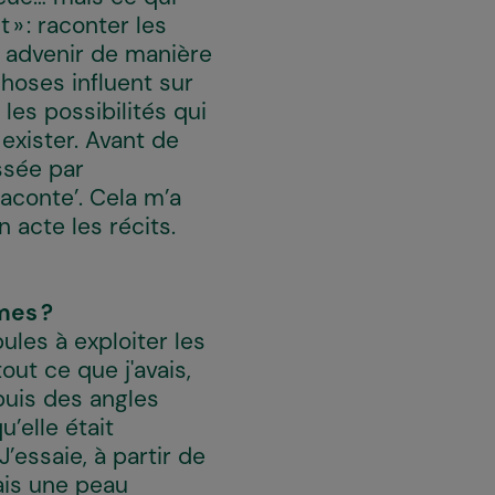
» : raconter les
e advenir de manière
choses influent sur
es possibilités qui
 exister. Avant de
essée par
raconte’. Cela m’a
 acte les récits.
mes ?
pules à exploiter les
tout ce que j'avais,
puis des angles
u’elle était
essaie, à partir de
ais une peau