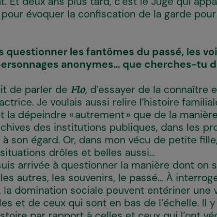
t. Et deux ans plus tard, c’est le Juge qui appa
l pour évoquer la confiscation de la garde pou
vas questionner les fantômes du passé, les voi
s personnages anonymes… que cherches-tu 
ait de parler de
, d’essayer de la connaître e
Flo
ctrice. Je voulais aussi relire l’histoire familial
t la dépeindre « autrement » que de la manière
chives des institutions publiques, dans les p
à son égard. Or, dans mon vécu de petite fille,
situations drôles et belles aussi…
je suis arrivée à questionner la manière dont on
les autres, les souvenirs, le passé… À interr
, la domination sociale peuvent entériner une v
es et de ceux qui sont en bas de l’échelle. Il 
istoire par rapport à celles et ceux qui l’ont v