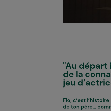
"Au départ i
de la connaî
jeu d’actric
Flo
, c’est l’histoi
de ton père… comm