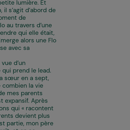
petite lumière. Et
 il s’agit d’abord de
 moment de
lo au travers d’une
endre qui elle était,
 Émerge alors une Flo
sse avec sa
e vue d’un
 qui prend le lead.
ma sœur en a sept,
e combien la vie
o de mes parents
t expansif. Après
ions qui « racontent
rents devient plus
st partie, mon père