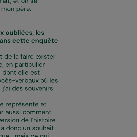
raît, et on se
r mon père.
x oubliées, les
dans cette enquête
t de la faire exister
e, en particulier
 dont elle est
rocès-verbaux où les
 j’ai des souvenirs
 se représente et
oger aussi comment
ersion de l’histoire
y a donc un souhait
écue… mais ce qui