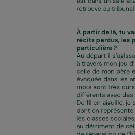
est dans un sale éta
retrouve au tribuna
À partir de là, tu 
récits perdus, le
particulière ?
Au départ il s’agiss
à travers mon jeu d’a
celle de mon père e
évoquée dans les ar
mots sont très durs 
différents avec des 
De fil en aiguille, 
dont on représente 
les classes sociales
au détriment de cell
de réparation de l’h