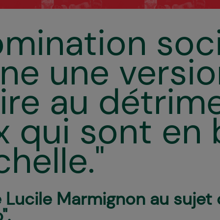
omination soc
ine une versi
oire au détrim
ux qui sont en
chelle."
e Lucile Marmignon au sujet 
".