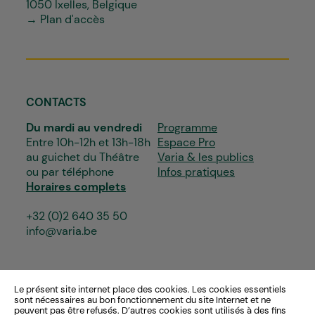
1050 Ixelles, Belgique
→ Plan d'accès
CONTACTS
Du mardi au vendredi
Programme
Entre 10h-12h et 13h-18h
Espace Pro
au guichet du Théâtre
Varia & les publics
ou par téléphone
Infos pratiques
Horaires complets
+32 (0)2 640 35 50
info@varia.be
Le présent site internet place des cookies. Les cookies essentiels
sont nécessaires au bon fonctionnement du site Internet et ne
peuvent pas être refusés. D’autres cookies sont utilisés à des fins