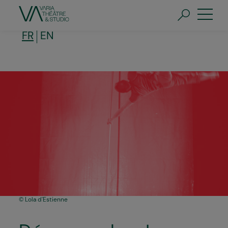
Aller
au
contenu
principal
FR
EN
Lola d'Estienne