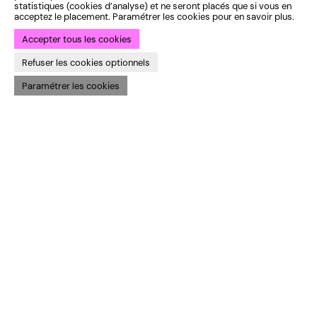
statistiques (cookies d’analyse) et ne seront placés que si vous en
acceptez le placement. Paramétrer les cookies pour en savoir plus.
Accepter tous les cookies
Refuser les cookies optionnels
Paramétrer les cookies
Identité institutionnelle :
ekta
— Identité saison 25-26 :
Bye Bye
Binary
— Développement :
Bien à vous