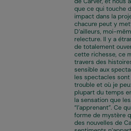
de Carver, et nous 
que ce qui touche da
impact dans la proj
chacun·e peut y mett
D’ailleurs, moi-mêm
relecture. Il y a é
de totalement ouvert
cette richesse, ce 
travers des histoir
sensible aux specta
les spectacles sont
trouble et où je pe
plupart du temps en
la sensation que les
“l’apprenant”. Ce q
forme de mystère qu
des nouvelles de Ca
sentiments n’appart