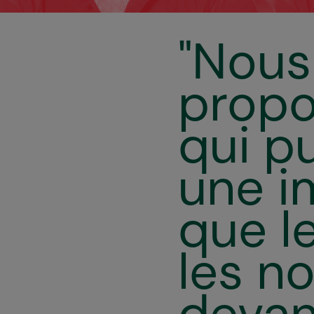
"Nous
propo
qui p
une i
que l
les n
devant