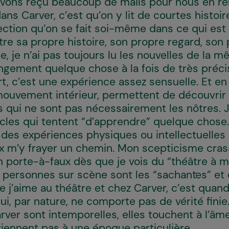
avons reçu beaucoup de mails pour nous en re
ns Carver, c’est qu’on y lit de courtes histoir
ection qu’on se fait soi-même dans ce qui est 
re sa propre histoire, son propre regard, son 
e, je n’ai pas toujours lu les nouvelles de la
trangement quelque chose à la fois de très pré
, c’est une expérience assez sensuelle. Et en 
mouvement intérieur, permettent de découvrir
es qui ne sont pas nécessairement les nôtres. J
cles qui tentent “d’apprendre” quelque chose
 des expériences physiques ou intellectuelles q
ux m’y frayer un chemin. Mon scepticisme cra
 porte-à-faux dès que je vois du “théâtre à m
 personnes sur scène sont les “sachant·es” et 
ue j’aime au théâtre et chez Carver, c’est quan
i, par nature, ne comporte pas de vérité fini
rver sont intemporelles, elles touchent à l’â
iennent pas à une époque particulière.