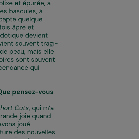
olixe et épurée, à
es bascules, à
 capte quelque
 fois âpre et
cdotique devient
vient souvent tragi-
 de peau, mais elle
toires sont souvent
scendance qui
? Que pensez-vous
hort Cuts
, qui m’a
 grande joie quand
 avons joué
ture des nouvelles