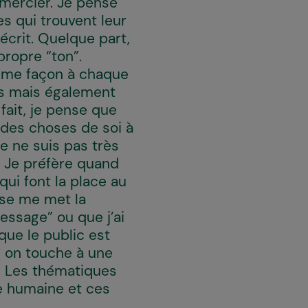
mercier. Je pense
es qui trouvent leur
écrit. Quelque part,
propre “ton”.
 même façon à chaque
cis mais également
fait, je pense que
 des choses de soi à
e ne suis pas très
. Je préfère quand
ui font la place au
sse me met la
essage” ou que j’ai
que le public est
d on touche à une
e. Les thématiques
me humaine et ces