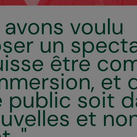
 avons voulu
ser un spect
uisse être c
mmersion, et 
e public soit 
ouvelles et no
. "