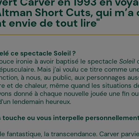
vert Carver en 1993 en voyan
ltman Short Cuts, qui m’a
 envie de tout lire"
pelé ce spectacle
Soleil
?
douce ironie à avoir baptisé le spectacle
Soleil
c
épusculaire. Mais j’ai voulu ce titre comme une
ction, à nous, au public, aux personnages aussi
ère et de chaleur, même quand les situations d
vons donné à chaque nouvelle jouée une fin ouv
é d’un lendemain heureux.
 touche ou vous interpelle personnellement 
é, le fantastique, la transcendance. Carver parv