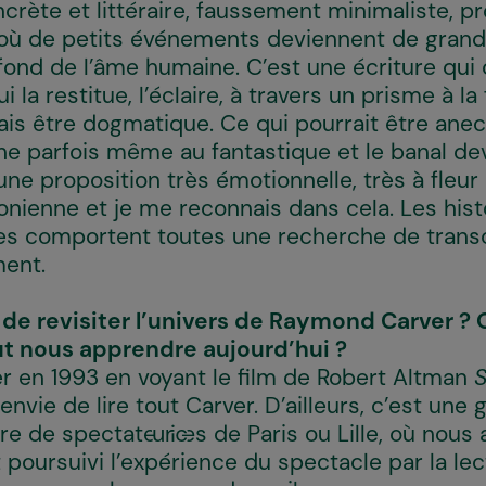
oncrète et littéraire, faussement minimaliste, pr
 où de petits événements deviennent de grand
fond de l’âme humaine. C’est une écriture qui
i la restitue, l’éclaire, à travers un prisme à la
ais être dogmatique. Ce qui pourrait être ane
che parfois même au fantastique et le banal de
ne proposition très émotionnelle, très à fleur
honienne et je me reconnais dans cela. Les his
les comportent toutes une recherche de tran
ent.
e de revisiter l’univers de Raymond Carver 
t nous apprendre aujourd’hui ?
er en 1993 en voyant le film de Robert Altman
S
vie de lire tout Carver. D’ailleurs, c’est une
 de spectateur·ices de Paris ou Lille, où nous
oursuivi l’expérience du spectacle par la lec