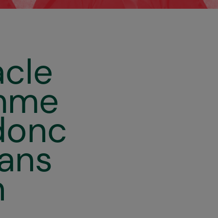
Pascal Gély, Festival d'Avignon 2022
acle
omme
donc
dans
n