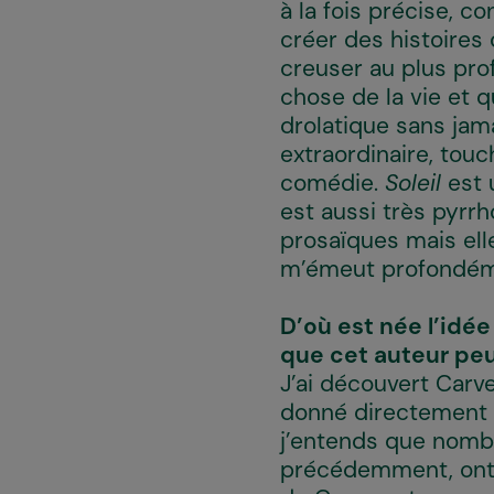
à la fois précise, c
créer des histoires
creuser au plus pro
chose de la vie et qu
drolatique sans jam
extraordinaire, tou
comédie.
Soleil
est u
est aussi très pyrr
prosaïques mais el
m’émeut profondém
D’où est née l’idé
que cet auteur peu
J’ai découvert Carv
donné directement en
j’entends que nombre
précédemment, ont p