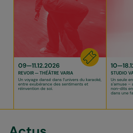
09—11.12.2026
10—18.1
REVOIR
THÉÂTRE VARIA
STUDIO V
Un voyage dansé dans l’univers du karaoké,
Un seule en
entre exubérance des sentiments et
s’amuse – a
réinvention de soi.
non-dits en
dans une fa
Actus