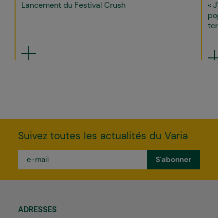
Lancement du Festival Crush
« J
po
ter
Suivez toutes les actualités du Varia
e-
mail
*
ADRESSES