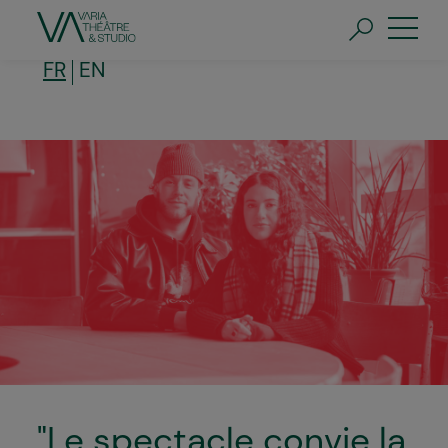
Aller
au
contenu
principal
FR
EN
"Le spectacle convie la