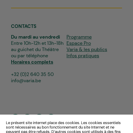
CONTACTS
Du mardi au vendredi
Programme
Entre 10h-12h et 13h-18h
Espace Pro
au guichet du Théâtre
Varia & les publics
ou par téléphone
Infos pratiques
Horaires complets
+32 (0)2 640 35 50
info@varia.be
Le présent site internet place des cookies. Les cookies essentiels
sont nécessaires au bon fonctionnement du site Internet et ne
peuvent pas être refusés. D’autres cookies sont utilisés à des fins