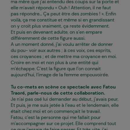
ma mère que j’ai entendu des coups sur la porte et
elle m’avait répondu « Ouh ! Attention, il ne faut
pas répondre... Ça peut être des zombies ! ». Enfin
voilà, ça me constitue et même si en grandissant
on y croit plus vraiment, ça reste évidemment.
Et puis en devenant adulte, on s’en empare
différemment de cette figure aussi.
A un moment donné, j’ai voulu arrêter de donner
du pou- voir aux autres ; à ces voix, ces esprits,
ces croyances ; et de mettre ma croyance en moi.
Croire en moi et non plus à une entité qui
m’échappe. C’est la figure que l’on connait
aujourd’hui, l’image de la femme empouvoirée.
Tu co-mets en scène ce spectacle avec Fatou
Traoré, parle-nous de cette collaboration.
Je n’ai pas osé lui demander au début, j’avais peur.
Et puis, je me suis jetée à l’eau et le lendemain, elle
était chez moi et on commençait le travail.
Fatou, c’est la personne qui me fallait pour
m’accompagner sur ce projet. Elle comprend tout
ce que j’essaie de faire passer. Et très vite, j’ai