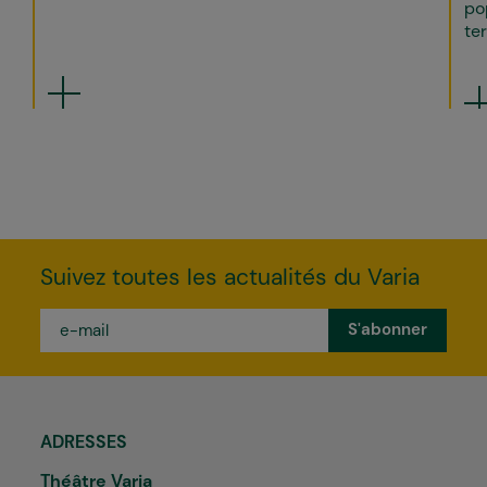
po
ter
Suivez toutes les actualités du Varia
e-
mail
*
ADRESSES
Théâtre Varia