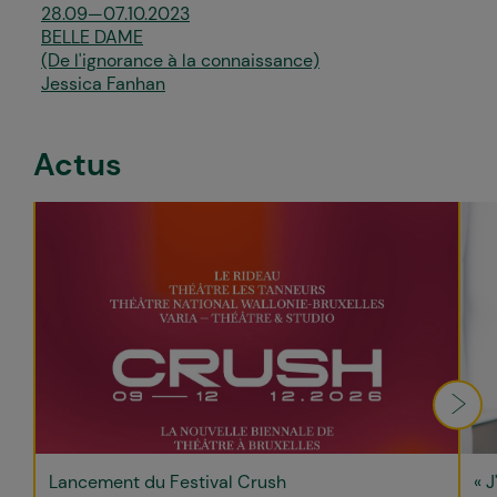
28.09—07.10.2023
BELLE DAME
(De l'ignorance à la connaissance)
Jessica Fanhan
Actus
Lancement du Festival Crush
« J