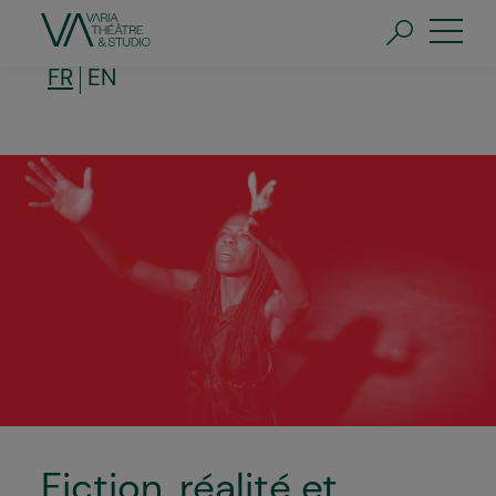
Aller
au
contenu
principal
FR
EN
Fiction, réalité et