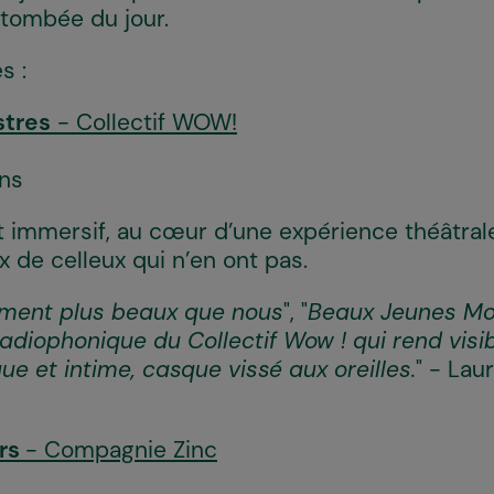
a tombée du jour.
s :
stres
- Collectif WOW!
ans
 immersif, au cœur d’une expérience théâtrale
ix de celleux qui n’en ont pas.
ement plus beaux que nous
", "
Beaux Jeunes Mon
diophonique du Collectif Wow ! qui rend visibl
e et intime, casque vissé aux oreilles.
" - Lau
rs
- Compagnie Zinc