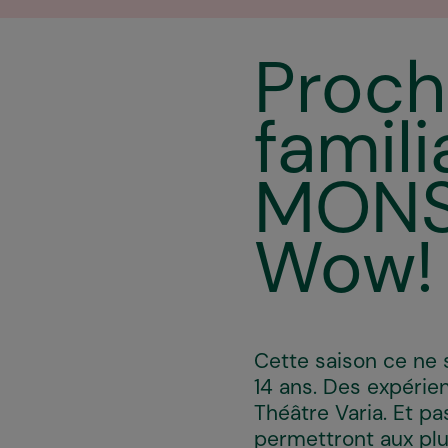
Proch
famil
MONST
Wow!
Cette saison ce ne s
14 ans. Des expérien
Théâtre Varia. Et p
permettront aux plus