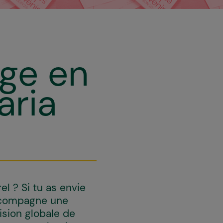
Béa Borgers - Lola d'Estienne
age en
aria
l ? Si tu as envie
accompagne une
ision globale de