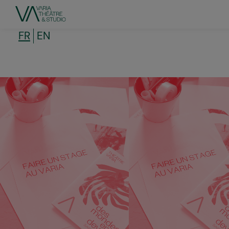
Aller
au
contenu
principal
FR
EN