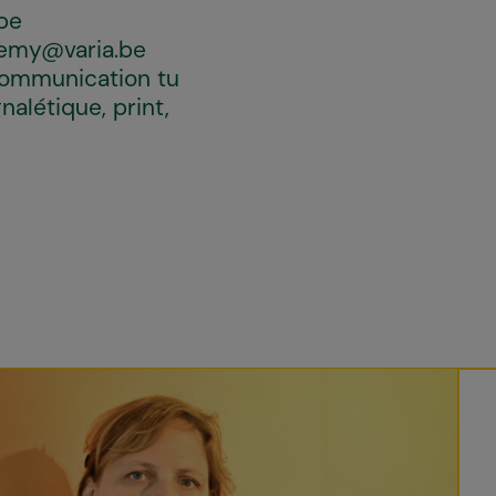
be
vemy@varia.be
 communication tu
nalétique, print,