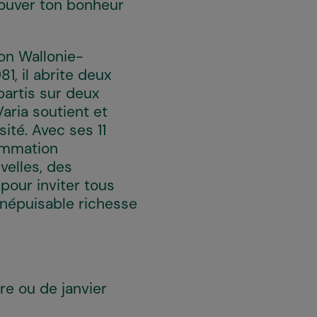
trouver ton bonheur
ion Wallonie-
1, il abrite deux
partis sur deux
aria soutient et
té. Avec ses 11
rammation
velles, des
 pour inviter tous
inépuisable richesse
re ou de janvier