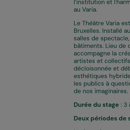
l’institution et l'h
au Varia.
Le Théâtre Varia es
Bruxelles. Installé 
salles de spectacle,
bâtiments. Lieu de d
accompagne la créat
artistes et collecti
décloisonnée et déb
esthétiques hybrides
les publics à quest
de nos imaginaires.
Durée du stage
: 3
Deux périodes de 