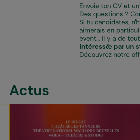
Envoie ton CV et un
Des questions ? Co
Si tu candidates, n
aimerais en particul
event... Il y a de to
Intéressé·e par un 
Découvrez notre of
Actus