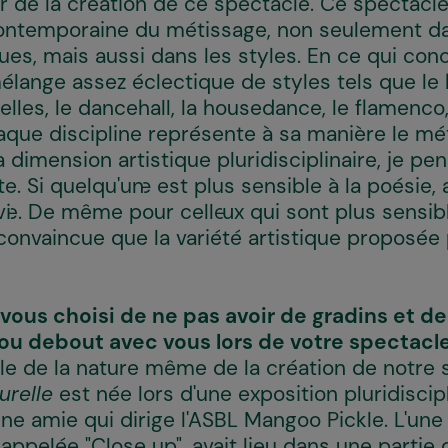
 de la création de ce spectacle. Ce spectacl
contemporaine du métissage, non seulement da
ues, mais aussi dans les styles. En ce qui con
élange assez éclectique de styles tels que le
nelles, le dancehall, la housedance, le flamenco,
aque discipline représente à sa manière le mét
a dimension artistique pluridisciplinaire, je 
. Si quelqu'un·e est plus sensible à la poésie,
rvi·e. De même pour celle·ux qui sont plus sensi
 convaincue que la variété artistique proposé
-vous choisi de ne pas avoir de gradins et d
 ou debout avec vous lors de votre spectacle
le de la nature même de la création de notre s
urelle
est née lors d'une exposition pluridisci
 une amie qui dirige l'ASBL Mangoo Pickle. L'u
 appelée "Close up", avait lieu dans une parti