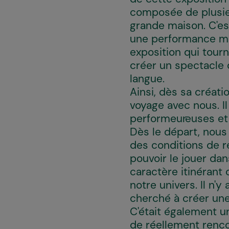
composée de plusieu
grande maison. C'e
une performance mêl
exposition qui tourna
créer un spectacle q
langue.
Ainsi, dès sa créati
voyage avec nous. I
performeur·euses et 
Dès le départ, nous
des conditions de r
pouvoir le jouer dan
caractère itinérant
notre univers. Il n'
cherché à créer une
C'était également u
de réellement renco