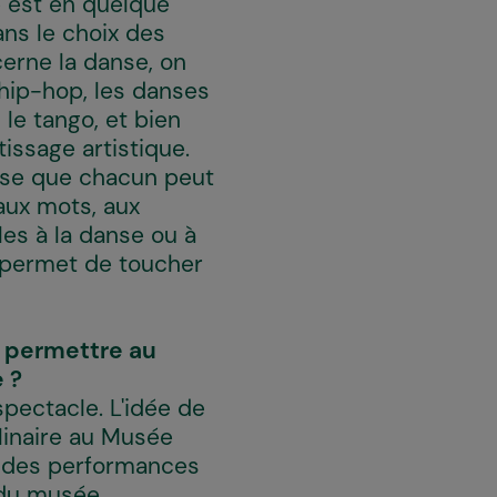
e est en quelque
ns le choix des
cerne la danse, on
 hip-hop, les danses
 le tango, et bien
issage artistique.
pense que chacun peut
 aux mots, aux
bles à la danse ou à
e permet de toucher
e permettre au
 ?
pectacle. L'idée de
plinaire au Musée
ne des performances
e du musée