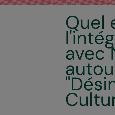
Quel e
l'inté
avec 
autou
"Dési
Cultur