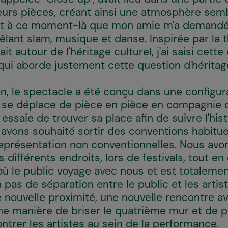
rs pièces, créant ainsi une atmosphère sembl
st à ce moment-là que mon amie m'a demandé s
ant slam, musique et danse. Inspirée par la 
it autour de l'héritage culturel, j'ai saisi cett
ui aborde justement cette question d'héritage 
on, le spectacle a été conçu dans une configur
l se déplace de pièce en pièce en compagnie 
essaie de trouver sa place afin de suivre l'hist
 avons souhaité sortir des conventions habitue
eprésentation non conventionnelles. Nous avo
s différents endroits, lors de festivals, tout e
 où le public voyage avec nous et est totalem
y a pas de séparation entre le public et les arti
 nouvelle proximité, une nouvelle rencontre av
ne manière de briser le quatrième mur et de 
ntrer les artistes au sein de la performance.