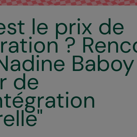
st le prix de
gration ? Ren
Nadine Baboy
r de
ntégration
elle"