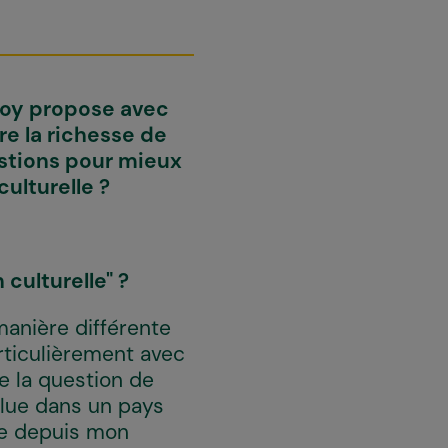
boy propose avec
e la richesse de
estions pour mieux
culturelle ?
 culturelle" ?
 manière différente
articulièrement avec
e la question de
volue dans un pays
que depuis mon